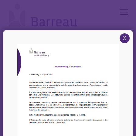
Cookies management panel
X
Accueil
/
Author: userh2a