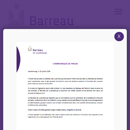
Cookies management panel
X
Accueil
/
Le métier d’avocat
/
Cellule Écoute
Le métier d’avocat
Cellule Écoute