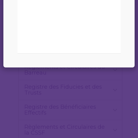
Obligations professionnelles (aspect
préventif)
Lois & Règlements grand-
ducaux
Réglements et Circulaires du
Barreau
Registre des Fiducies et des
Trusts
Registre des Bénéficiaires
Effectifs
Règlements et Circulaires de
la CSSF