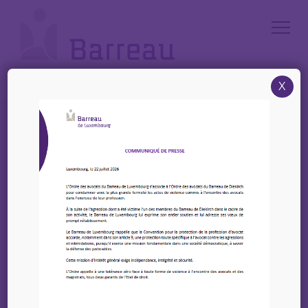
Cookies management panel
X
Accueil
/
LBC / FT
/
Sources nationales / National sources
LBC / FT
Sources nationales /
National sources