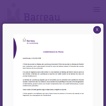
Cookies management panel
X
Accueil
/
Le Barreau
/
Relations internationales
/
Jumelages
Relations internationales
Jumelages