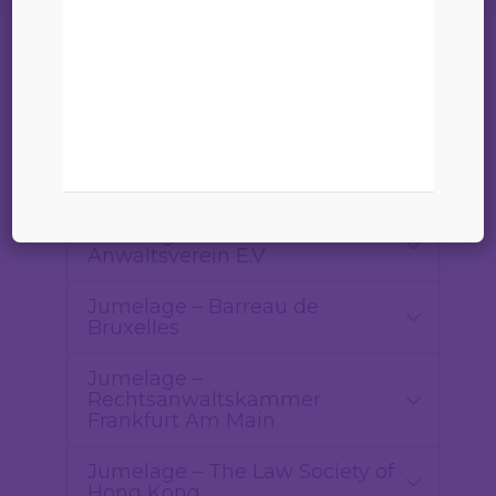
L’entretien des relations internationales à
l’international à travers les jumelages suivants :
Jumelage – El Ilustre Colegio
de Abogados de Barcelona
Jumelage – Berliner
Anwaltsverein E.V
Jumelage – Barreau de
Bruxelles
Jumelage –
Rechtsanwaltskammer
Frankfurt Am Main
Jumelage – The Law Society of
Hong Kong