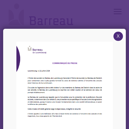
Cookies management panel
X
Accueil
/
Le métier d’avocat
/
Le rôle de l’avocat – Conseil dans une médiation
Le métier d’avocat
Le rôle de l’avocat – Conseil
dans une médiation