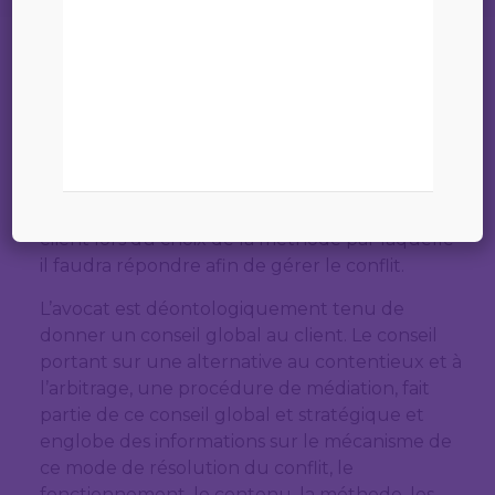
L’éventail de prestation de
services de l’avocat
L’avocat joue un rôle majeur en matière de
médiation civile et commerciale. Ce rôle majeur
commence par le conseil initial à donner au
client lors du choix de la méthode par laquelle
il faudra répondre afin de gérer le conflit.
L’avocat est déontologiquement tenu de
donner un conseil global au client. Le conseil
portant sur une alternative au contentieux et à
l’arbitrage, une procédure de médiation, fait
partie de ce conseil global et stratégique et
englobe des informations sur le mécanisme de
ce mode de résolution du conflit, le
fonctionnement, le contenu, la méthode, les