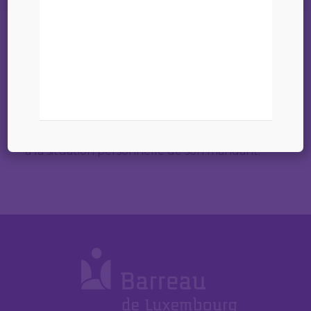
L’avocat peut être sollicité par plusieurs parties
pour les assister conjointement en vue
d’élaborer un acte ou une transaction.
Il peut également participer activement à la
rédaction même de l’acte. Dans ces conditions, il
doit s’attacher à fournir une prestation adaptée
à la situation personnelle de son mandant.