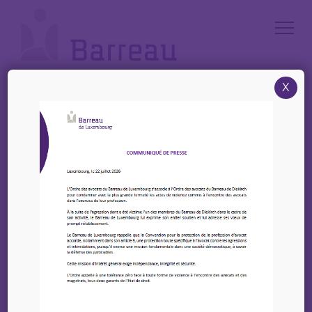
Cookies management panel
X
Accueil
/
Consulter un avocat
/
Un métier à plusieurs facettes
/
L’avocat négocie et rédige
Un métier à plusieurs
facettes
L’avocat négocie et rédige