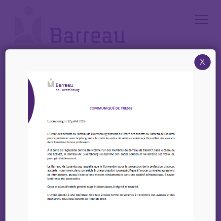
Cookies management panel
X
Accueil
/
News
/
Webinaire – Élaborer et déployer une charte d’utilisation de
l’intelligence artificielle
Webinaire – Élaborer et
déployer une charte
d’utilisation de
l’intelligence artificielle