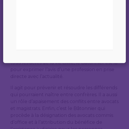
Représenter les avocats, assurer la discipline
mais aussi promouvoir les activités de l’Ordre,
voilà quelques missions du Bâtonnier.
Le Bâtonnier est le porte-parole des avocats et
est le seul à pouvoir s’exprimer publiquement
au nom de l’Ordre. Représentant l’Ordre dans
tous les actes de la vie civile, le Bâtonnier est là
pour exprimer l’avis d’une profession en prise
directe avec l’actualité.
Il agit pour prévenir et résoudre les différends
qui pourraient naître entre confrères. Il a aussi
un rôle d’apaisement des conflits entre avocats
et magistrats. Enfin, c’est le Bâtonnier qui
procède à la désignation des avocats commis
d’office et à l’attribution du bénéfice de