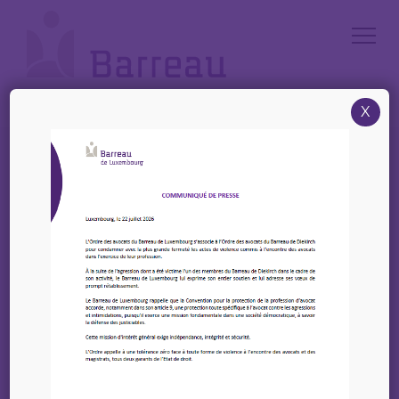
Cookies management panel
X
Accueil
/
Le Barreau
/
Organisation
/
Le Bâtonnier
/
Rôles
Le Bâtonnier
Rôles