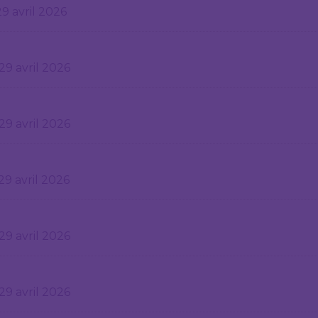
9 avril 2026
29 avril 2026
29 avril 2026
9 avril 2026
29 avril 2026
29 avril 2026