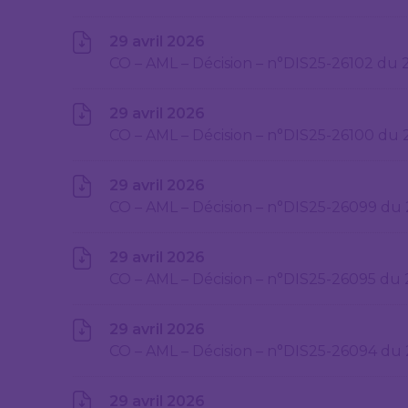
29 avril 2026
CO – AML – Décision – n°DIS25-26102 du 2
29 avril 2026
CO – AML – Décision – n°DIS25-26100 du 2
29 avril 2026
CO – AML – Décision – n°DIS25-26099 du 2
29 avril 2026
CO – AML – Décision – n°DIS25-26095 du 2
29 avril 2026
CO – AML – Décision – n°DIS25-26094 du 2
29 avril 2026