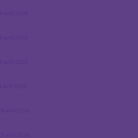
9 avril 2026
9 avril 2026
9 avril 2026
 avril 2026
9 avril 2026
9 avril 2026