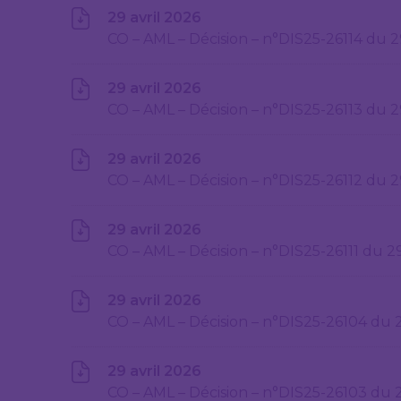
29 avril 2026
CO – AML – Décision – n°DIS25-26114 du 2
29 avril 2026
CO – AML – Décision – n°DIS25-26113 du 2
29 avril 2026
CO – AML – Décision – n°DIS25-26112 du 2
29 avril 2026
CO – AML – Décision – n°DIS25-26111 du 29
29 avril 2026
CO – AML – Décision – n°DIS25-26104 du 2
29 avril 2026
CO – AML – Décision – n°DIS25-26103 du 2