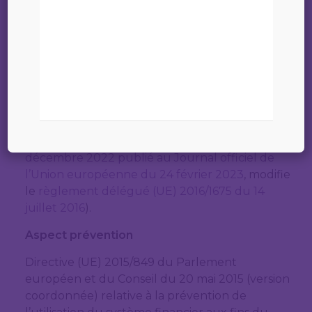
L’Union Européenne, au travers de la
Commission européenne, est membre du GAFI.
A ce titre, elle relaie les recommandations du
GAFI par le biais de Directives (lien vers la
version coordonnée de la directive telle que
modifiée –
FR
/
EN
) ou de Règlements
(
Règlement délégué (UE) 2023/410 du 19
décembre 2022 publié au Journal officiel de
l’Union européenne du 24 février 2023
, modifie
le
règlement délégué (UE) 2016/1675 du 14
juillet 2016
).
Aspect prévention
Directive (UE) 2015/849 du Parlement
européen et du Conseil du 20 mai 2015 (version
coordonnée) relative à la prévention de