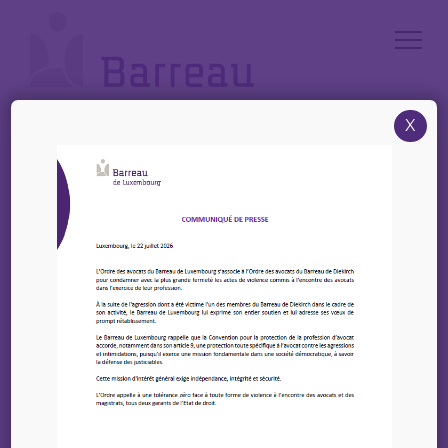
Cookies management panel
X
Accueil
/
LBC / FT
/
UE / EU
LBC / FT
UE / EU