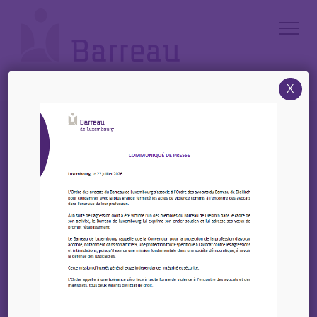
Cookies management panel
X
Accueil
/
Le Barreau
/
Formulaires d’inscriptions et documents
Le Barreau
Formulaires d’inscriptions
et documents