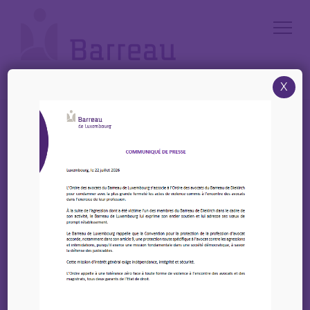
Cookies management panel
X
Accueil
/
Évènements
/
Assermentation – Jeudi 5 juin 2025
Agenda