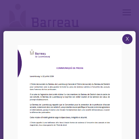
Cookies management panel
X
Accueil
/
Évènements
/
Assermentation – Jeudi 23 février 2023
Agenda