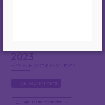
Cet évènement est passé.
Assermentation
– Jeudi 23 février
2023
23 février 2023 @ 8h00
-
13h30
« Tous les Évènements
Ajouter au calendrier