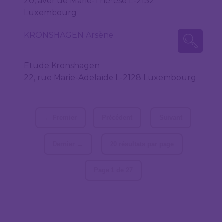
20, avenue Marie-Thérèse L-2132
Luxembourg
KRONSHAGEN Arsène
Etude Kronshagen
22, rue Marie-Adelaïde L-2128 Luxembourg
← Premier
Précédent
Suivant
Dernier →
20 résultats par page
Page 1 de 27