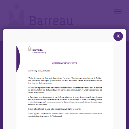
Cookies management panel
X
Rechercher un avocat par mots-clés (nom, prénom,
société d'avocats)
Recherche avancée