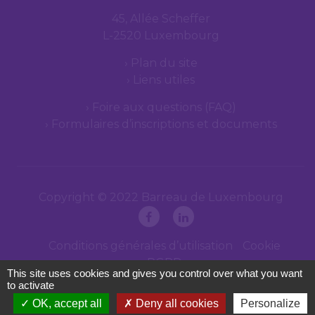
45, Allée Scheffer
L-2520 Luxembourg
Plan du site
Liens utiles
Foire aux questions (FAQ)
Formulaires d’inscriptions et documents
Copyright © 2022 Barreau de Luxembourg
Conditions générales d’utilisation
Cookie
RGPD
This site uses cookies and gives you control over what you want
to activate
OK, accept all
Deny all cookies
Personalize