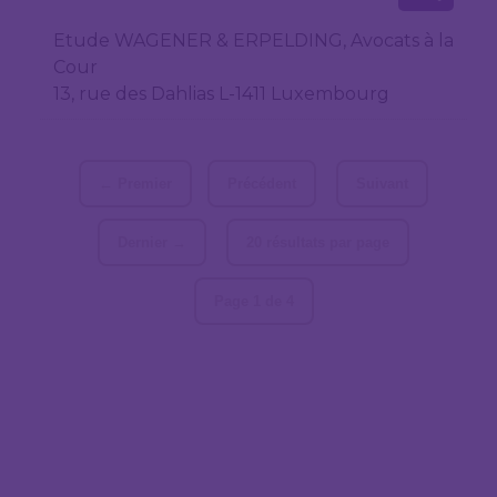
Etude WAGENER & ERPELDING, Avocats à la
Cour
13, rue des Dahlias L-1411 Luxembourg
← Premier
Précédent
Suivant
Dernier →
20 résultats par page
Page 1 de 4