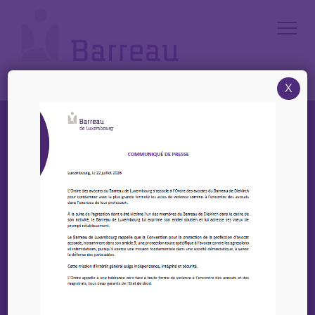
Cookies management panel
X
Rechercher un avocat par mots-clés (nom, prénom,
société d'avocats)
Recherche avancée