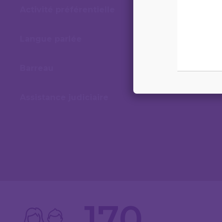
Activité préférentielle
Langue parlée
Barreau
Assistance judiciaire
170