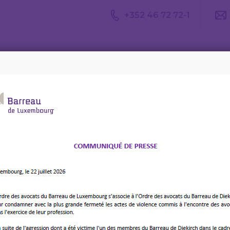
+352 46 72 72-1
Avis du
Consulter un
Le m
CDA
avocat
d’av
lés (nom, prénom, société d'avocats)