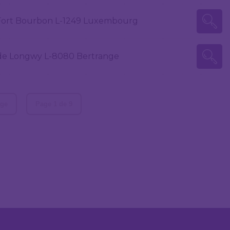
 Fort Bourbon L-1249 Luxembourg
de Longwy L-8080 Bertrange
age
Page 1 de 9