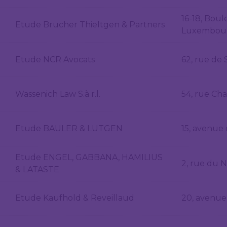
16-18, Bou
Etude Brucher Thieltgen & Partners
Luxembou
Etude NCR Avocats
62, rue de
Wassenich Law S.à r.l.
54, rue Ch
Etude BAULER & LUTGEN
15, avenue
Etude ENGEL, GABBANA, HAMILIUS
2, rue du 
& LATASTE
Etude Kaufhold & Reveillaud
20, avenue