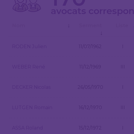
avocats correspond
↓
Nom
Serment
Liste
↓
RODEN Julien
11/07/1962
I
WEBER René
11/12/1969
III
DECKER Nicolas
26/05/1970
I
LUTGEN Romain
16/12/1970
III
ASSA Roland
15/12/1972
I