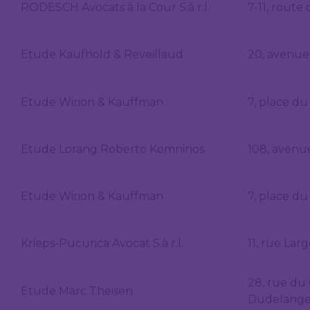
RODESCH Avocats à la Cour S.à r.l.
7-11, rout
Etude Kaufhold & Reveillaud
20, avenue
Etude Wirion & Kauffman
7, place d
Etude Lorang Roberto Komninos
108, aven
Etude Wirion & Kauffman
7, place d
Krieps-Pucurica Avocat S.à r.l.
11, rue La
28, rue du
Etude Marc Theisen
Dudelang