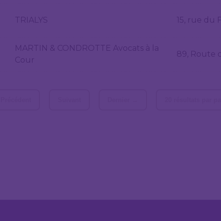
TRIALYS
15, rue du
MARTIN & CONDROTTE Avocats à la
89, Route 
Cour
Précédent
Suivant
Dernier →
20 résultats par p