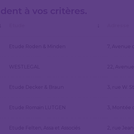
ent à vos critères.
↓
↓
Etude
Adresse
Etude Roden & Minden
7, Avenue 
WESTLEGAL
22, Avenue
Etude Decker & Braun
3, rue W. S
Etude Romain LUTGEN
3, Montée 
Etude Felten, Assa et Associés
2, rue Jea