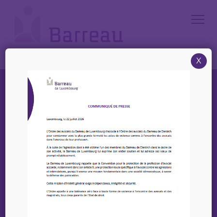
Cookies management panel
X
Rechercher un avocat par mots-clés (nom, prénom,
société d'avocats)
Recherche avancée