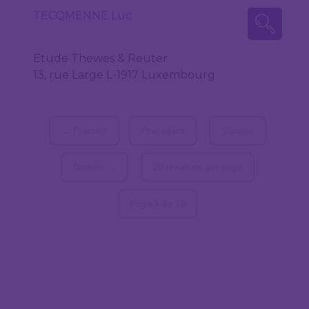
TECQMENNE Luc
Etude Thewes & Reuter
13, rue Large L-1917 Luxembourg
← Premier
Précédent
Suivant
Dernier →
20 résultats par page
Page 1 de 10