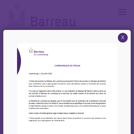
Cookies management panel
X
Accueil
/
Annonces
/
Offre : ine(n) erfahrene(n) Senior Accounting Manager(in) / Head of
Finance (m/f) – GSK Stockmann
Offre : ine(n)
erfahrene(n) Senior
Accounting Manager(in)
/ Head of Finance (m/f)
– GSK Stockmann