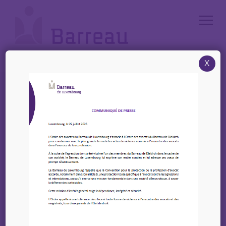
Cookies management panel
X
Accueil
/
News
/
Webinaire 23/09 – Protection des données au Luxembourg : de la
violation au jugement, en passant par l’amende
Webinaire 23/09 –
Protection des données
au Luxembourg : de la
violation au jugement,
en passant par