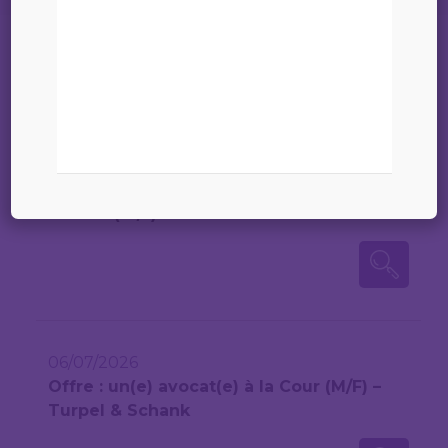
56
06/07/2026
Offre : Avocat(e) stagiaire ou Avocat(e) à
la Cour (m/f) – Etude Giabbani
06/07/2026
Offre : un(e) avocat(e) à la Cour (M/F) –
Turpel & Schank