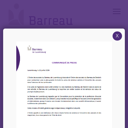
Cookies management panel
X
Accueil
/
Vie du Barreau
/
Annonces
Vie du Barreau
Annonces