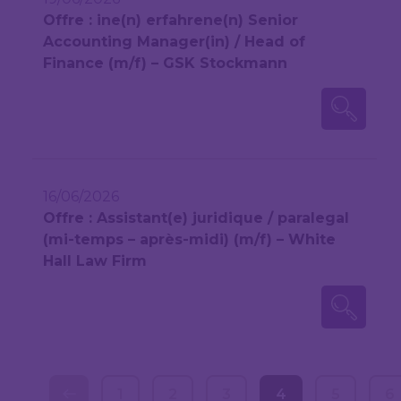
Offre : ine(n) erfahrene(n) Senior
Accounting Manager(in) / Head of
Finance (m/f) – GSK Stockmann
16/06/2026
Offre : Assistant(e) juridique / paralegal
(mi-temps – après-midi) (m/f) – White
Hall Law Firm
1
2
3
4
5
6