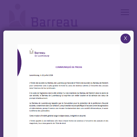
Cookies management panel
X
Accueil
/
News
/
UIAcademy – Inscrivez-vous dès maintenant aux prochaines sessions !
UIAcademy – Inscrivez-
vous dès maintenant
aux prochaines sessions
!