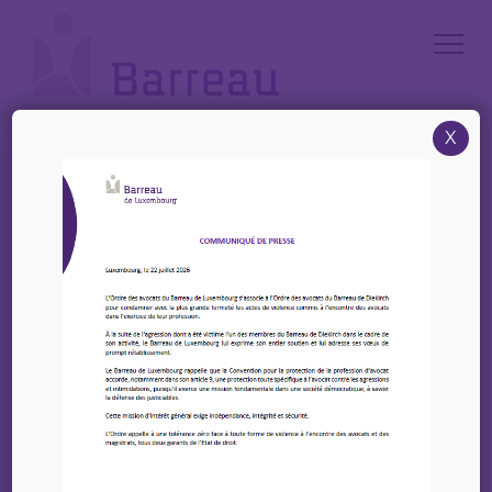
Cookies management panel
X
Accueil
/
News
/
Le Comité des ministres du Conseil de l’Europe a adopté la convention
sur la protection de la profession d’avocat
Le Comité des ministres
du Conseil de l’Europe a
adopté la convention
sur la protection de la
profession d’avocat