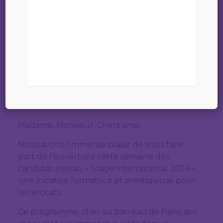
12
28 mars 2024
OBJET : STAGE INTERNATIONAL DU
BARREAU DE PARIS 2024
Madame la bâtonnière, Monsieur le
bâtonnier,
Chère consœur, Cher confrère,
Madame, Monsieur, Chers amis,
Nous avons l’immense plaisir de vous faire
part de l’ouverture cette semaine des
candidatures au « Stage international 2024 »,
une initiative formatrice et prestigieuse pour
les avocats.
Ce programme, cher au barreau de Paris, qui