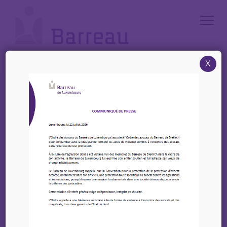
Cookies management panel
X
Accueil
/
News
/
STAGE INTERNATIONAL DU BARREAU DE PARIS 2024 – Rappel
date limite 12 avril / Reminder deadline April 12
STAGE INTERNATIONAL
DU BARREAU DE PARIS
2024 – Rappel date
limite 12 avril /
Reminder deadline April