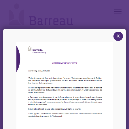
Cookies management panel
X
Accueil
/
News
/
4 Octobre 2023 – 20 JAHRE SERVICE D’ASSISTANCE AUX VICTIMES
DE VIOLENCE DOMESTIQUE
4 Octobre 2023 – 20
JAHRE SERVICE
D’ASSISTANCE AUX
VICTIMES DE VIOLENCE
DOMESTIQUE