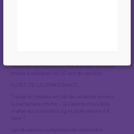
28 août 2023
20 ANS SAVVD (Service d’Assistance aux
Victimes de Violence Domestique)
Le Conseil d’Administration de Femmes en
Détresse, la Direction et le Personnel du
SAVVD (Service d’Assistance aux Victimes de
Violence Domestique) ont le plaisir de vous
inviter à célébrer les 20 ans du service.
SUJET DE LA CONFÉRENCE:
Travail en réseau en cas de violence envers
la partenaire intime – Qu’avons-nous déjà
réalisé au Luxembourg et que reste-t-il à
faire ?
Les situations complexes de violence à