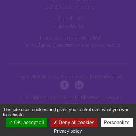
L-2520 Luxembourg
Plan du site
Liens utiles
Foire aux questions (FAQ)
Formulaires d’inscriptions et documents
Copyright © 2022 Barreau de Luxembourg
Conditions générales d’utilisation
Cookie
RGPD
This site uses cookies and gives you control over what you want
to activate
OK, accept all
Deny all cookies
Personalize
Privacy policy