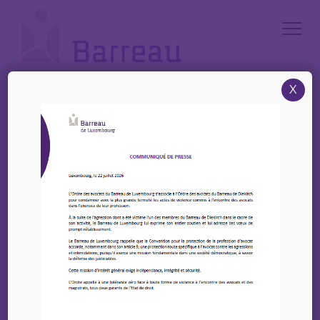
Cookies management panel
X
Accueil
/
News
/
Save the date – 24/10/2024 – accès aux droits pour les enfants et les
jeunes
Save the date –
24/10/2024 – accès aux
droits pour les enfants
et les jeunes