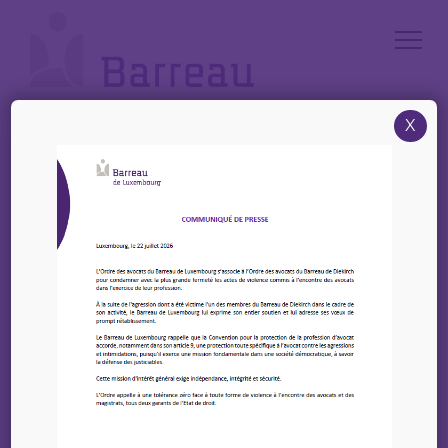
Cookies management panel
X
Accueil
/
News
/
Résolution du 6 juin 2023 du conseil de l’Ordre français du Barreau de
Bruxelles, du Conseil de l’Ordre du Barreau de Luxembourg et de
Paris sur la situation de violation des droits fondamentaux et de risque
de nettoyage ethnique dans Haut-Karabagh
Résolution du 6 juin
2023 du conseil de
l’Ordre français du
Barreau de Bruxelles, du
Conseil de l’Ordre du