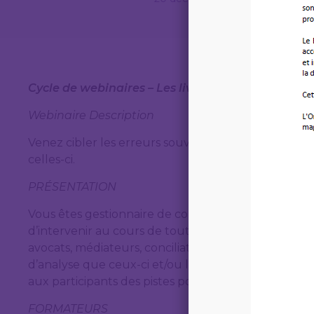
Cycle de webinaires – Les live du Journal des mod
Webinaire Description
Venez cibler les erreurs souvent commises lors d’un
celles-ci.
PRÉSENTATION
Vous êtes gestionnaire de conflit ? Venez vous conce
d’intervenir au cours de tout processus de gestion d
avocats, médiateurs, conciliateurs, arbitres et juges 
d’analyse que ceux-ci et/ou les parties risquent 
aux participants des pistes pour pallier les conséq
FORMATEURS