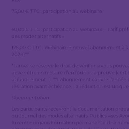
Prix
75,00 € TTC : participation au webinaire
60,00 € TTC : participation au webinaire – Tarif pré
des modes alternatifs »
125,00 € TTC : Webinaire + nouvel abonnement à la
2023)**
*Larcier se réserve le droit de vérifier si vous pouve
devez être en mesure d’en fournir la preuve (cer
d’abonnement…). **L’abonnement couvre l’année ci
résiliation avant échéance. La réduction est uniqu
Documentation
Les participants recevront la documentation prépa
du Journal des modes alternatifs. Publics visés Avoc
luxembourgeois Formation permanente Une deman