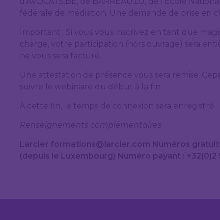
d’AVOCATS.BE, de BARREAU.LU, de l’École Nationale
fédérale de médiation. Une demande de prise en cha
Important : Si vous vous inscrivez en tant que magi
charge, votre participation (hors ouvrage) sera en
ne vous sera facturé.
Une attestation de présence vous sera remise. Cepen
suivre le webinaire du début à la fin.
À cette fin, le temps de connexion sera enregistré.
Renseignements complémentaires
Larcier formations@larcier.com Numéros gratuits 
(depuis le Luxembourg) Numéro payant : +32(0)2 