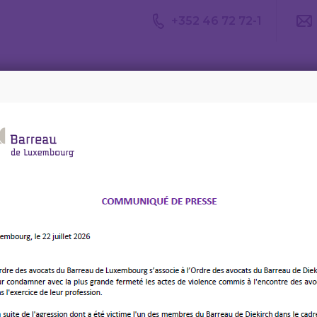
+352 46 72 72-1
Avis du
Consulter un
Le m
CDA
avocat
d’av
biais cognitifs et autres illusions – 9 février 2023
e la gestion des conflits:
 et autres illusions – 9