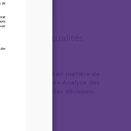
Autres actualités
07/08/2026
Jurisprudence en matière de
droit du travail – Analyse des
plus importantes décisions
de justice
Lire la suite