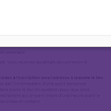
 l’UCLouvain
diateur agréé dans les matières civiles et
 de webinaire
eb. Vous recevrez les détails de connexion à
édez à l’inscription sera l’adresse à laquelle le lien
vez par l’intermédiaire d’une autre personne
faire suivre le lien en question pour que vous
inscriptions qui arrivent moins d’une heure avant le
as prises en compte.