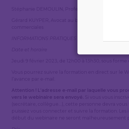
Stéphanie DEMOULIN, Professeur de psychologie à
Gérard KUYPER, Avocat au barreau de Bruxelles, mé
commerciales
INFORMATIONS PRATIQUES
Date et horaire
Jeudi 9 février 2023, de 12h00 à 13h30, sous forme
Vous pourrez suivre la formation en direct sur le W
l’avance par e-mail.
Attention ! L’adresse e-mail par laquelle vous proc
vers le webinaire sera envoyé.
Si vous vous inscri
(secrétaire, collègue…), cette personne devra vous 
puissiez vous connecter et suivre la formation. Les 
début du webinaire ne seront malheureusement p