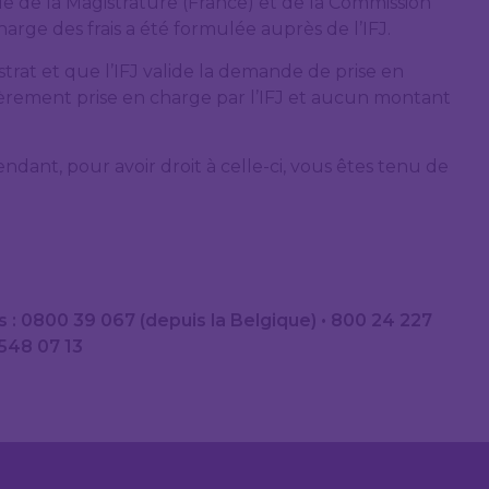
 de la Magistrature (France) et de la Commission
rge des frais a été formulée auprès de l’IFJ.
strat et que l’IFJ valide la demande de prise en
tièrement prise en charge par l’IFJ et aucun montant
dant, pour avoir droit à celle-ci, vous êtes tenu de
: 0800 39 067 (depuis la Belgique) • 800 24 227
548 07 13