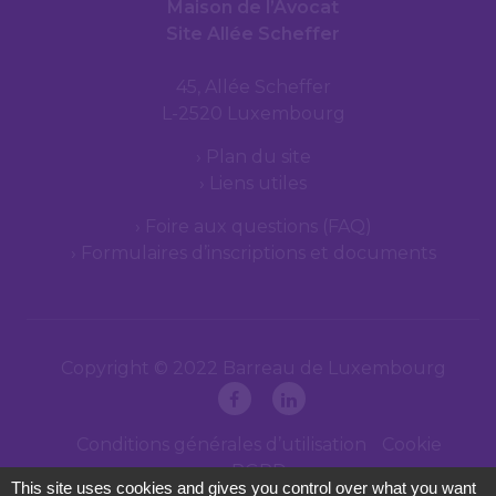
Maison de l’Avocat
Site Allée Scheffer
45, Allée Scheffer
L-2520 Luxembourg
Plan du site
Liens utiles
Foire aux questions (FAQ)
Formulaires d’inscriptions et documents
Copyright © 2022 Barreau de Luxembourg
Conditions générales d’utilisation
Cookie
RGPD
This site uses cookies and gives you control over what you want