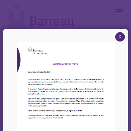
Cookies management panel
X
Accueil
/
News
/
Passerell – Invitation à une formation ‘L’accompagnement des MNA
par les administrateurs public et ad hoc’
Passerell – Invitation à
une formation
‘L’accompagnement
des MNA par les
administrateurs public