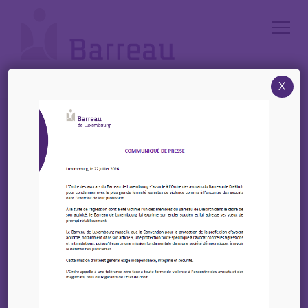
Cookies management panel
X
Accueil
/
News
/
Passerell asbl – Invitation formations gratuites sur les droits humains
Passerell asbl –
Invitation formations
gratuites sur les droits
humains