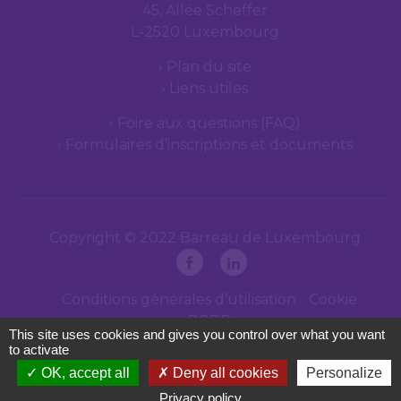
45, Allée Scheffer
L-2520 Luxembourg
Plan du site
Liens utiles
Foire aux questions (FAQ)
Formulaires d’inscriptions et documents
Copyright © 2022 Barreau de Luxembourg
Conditions générales d’utilisation
Cookie
RGPD
This site uses cookies and gives you control over what you want
to activate
OK, accept all
Deny all cookies
Personalize
Privacy policy