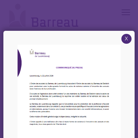
Cookies management panel
X
Accueil
/
News
/
Octobre 2023 : CIB : Appel à candidatures – Prix francophone :
Trophées du Pro-Bono
Octobre 2023 : CIB :
Appel à candidatures –
Prix francophone :
Trophées du Pro-Bono