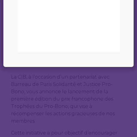
14 avril 2023
APPEL À CANDIDATURES
TROPHÉES DU PRO-BONO
Prix francophone – 1ère édition
Cher confrère, Chère consœur,
La CIB, à l’occasion d’un partenariat avec
Barreau de Paris Solidarité et Justice Pro-
Bono, vous annonce le lancement de la
première édition du prix francophone des
Trophées du Pro-Bono, qui vise à
récompenser les actions gracieuses de nos
membres.
Cette initiative a pour objectif d’encourager