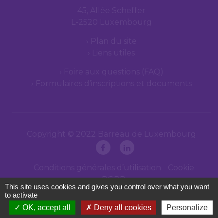
45, Allée Scheffer
L-2520 Luxembourg
Plan du site
Liens utiles
Foire aux questions (FAQ)
Formulaires d’inscriptions et documents
Copyright © 2022 Barreau de Luxembourg
Conditions générales d’utilisation
Cookie
RGPD
This site uses cookies and gives you control over what you want
to activate
OK, accept all
Deny all cookies
Personalize