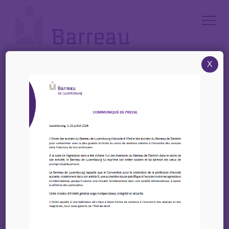
Cookies management panel
X
Accueil
/
News
/
Mobilisons la Charte des droits fondamentaux au Luxembourg – Vers
une protection effective des droits consacrés par la Charte
Mobilisons la Charte des
droits fondamentaux au
Luxembourg – Vers une
protection effective des
droits consacrés par la