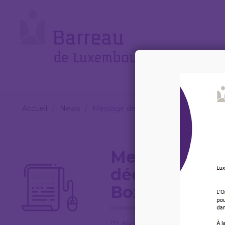
Cookies management panel
Le
Barreau
Accueil
/
News
/
Message de Saint-Nicolas – 6 décemb
Message de Sa
décembre 2023
Boxemännch
01 décembre 2023