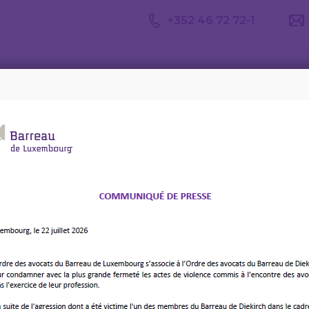
+352 46 72 72-1
Avis du
Consulter un
Le m
CDA
avocat
d’av
re 2023 – distribution de Boxemännchen
int-Nicolas – 6
 – distribution de
en