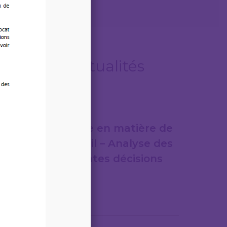
Autres actualités
07/08/2026
Jurisprudence en matière de
droit du travail – Analyse des
plus importantes décisions
de justice
Lire la suite