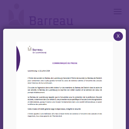
Cookies management panel
X
Accueil
/
News
/
Mercredi 5 Juillet 2023 – HRCommunity & Elsa ABSL – Evènement
Mercredi 5 Juillet 2023 –
HRCommunity & Elsa
ABSL – Evènement
15 juin 2023