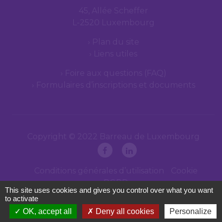
45, Allée Scheffer
L-2520 Luxembourg
Plan du site
Liens utiles
Foire aux questions (FAQ)
Formulaires d’inscriptions et documents
Copyright © 2022 Barreau de Luxembourg
Conditions générales d’utilisation
Cookie
RGPD
This site uses cookies and gives you control over what you want
to activate
OK, accept all
Deny all cookies
Personalize