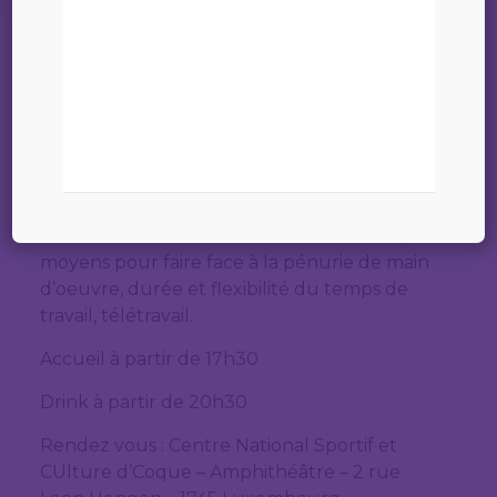
SAVE THE DATE : mercredi 5 juillet 2023 –
Table ronde
Evènement animé par Charles Mandica et
Florence Navarro
Thèmes abordés : Attractivité des talents,
moyens pour faire face à la pénurie de main
d’oeuvre, durée et flexibilité du temps de
travail, télétravail.
Accueil à partir de 17h30
Drink à partir de 20h30
Rendez vous : Centre National Sportif et
CUlture d’Coque – Amphithéâtre – 2 rue