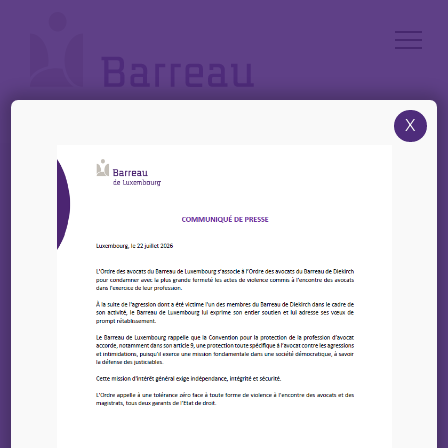
Cookies management panel
X
Accueil
/
News
/
Legitech – Harcèlement moral en entreprise
Legitech – Harcèlement
moral en entreprise
16 avril 2025