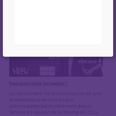
Pourquoi cette formation ?
Le harcèlement moral en entreprise est une
problématique de plus en plus
préoccupante, particulièrement depuis
l’entrée en vigueur de la réforme de 2023.