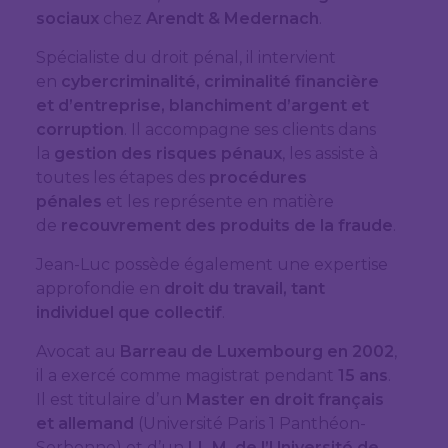
sociaux
chez
Arendt & Medernach
.
Spécialiste du droit pénal, il intervient
en
cybercriminalité, criminalité financière
et d’entreprise, blanchiment d’argent et
corruption
. Il accompagne ses clients dans
la
gestion des risques pénaux
, les assiste à
toutes les étapes des
procédures
pénales
et les représente en matière
de
recouvrement des produits de la fraude
.
Jean-Luc possède également une expertise
approfondie en
droit du travail, tant
individuel que collectif
.
Avocat au
Barreau de Luxembourg en 2002
,
il a exercé comme magistrat pendant
15 ans
.
Il est titulaire d’un
Master en droit français
et allemand
(Université Paris 1 Panthéon-
Sorbonne) et d’un
LL.M. de l’Université de