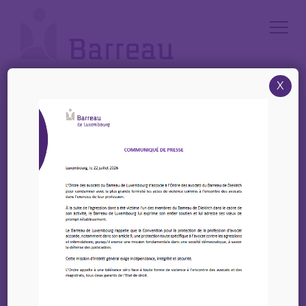
Cookies management panel
X
Accueil
/
Jumelage – Barreau de Berlin
Jumelage – Barreau de
Berlin