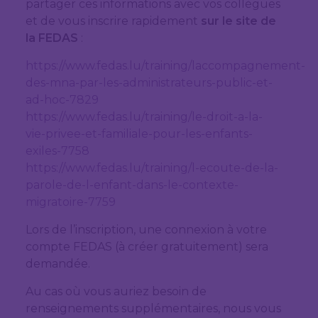
partager ces informations avec vos collègues
et de vous inscrire rapidement
sur le site de
la FEDAS
:
https://www.fedas.lu/training/laccompagnement-
des-mna-par-les-administrateurs-public-et-
ad-hoc-7829
https://www.fedas.lu/training/le-droit-a-la-
vie-privee-et-familiale-pour-les-enfants-
exiles-7758
https://www.fedas.lu/training/l-ecoute-de-la-
parole-de-l-enfant-dans-le-contexte-
migratoire-7759
Lors de l’inscription, une connexion à votre
compte FEDAS (à créer gratuitement) sera
demandée.
Au cas où vous auriez besoin de
renseignements supplémentaires, nous vous