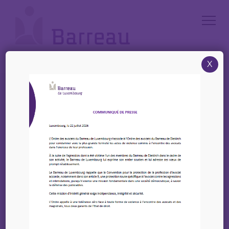
Cookies management panel
X
Accueil
/
News
/
Invitation à une série de trois formations au sujet des enfants exilés
Invitation à une série de
trois formations au
sujet des enfants exilés
14 avril 2025