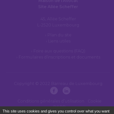
Maison de l’Avocat
Site Allée Scheffer
45, Allée Scheffer
L-2520 Luxembourg
Plan du site
Liens utiles
Foire aux questions (FAQ)
Formulaires d’inscriptions et documents
Copyright © 2022 Barreau de Luxembourg
Conditions générales d’utilisation
Cookie
RGPD
This site uses cookies and gives you control over what you want