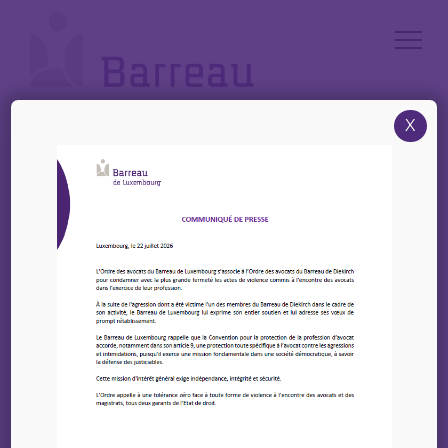
Cookies management panel
X
Accueil
/
News
/
INVITATION | 23.10.2025 | #EENCanHelp! – L’Europe aux côtés des
PME: Agir face aux défis, EENsemble!
INVITATION | 23.10.2025
| #EENCanHelp! –
L’Europe aux côtés des
PME: Agir face aux
défis, EENsemble!