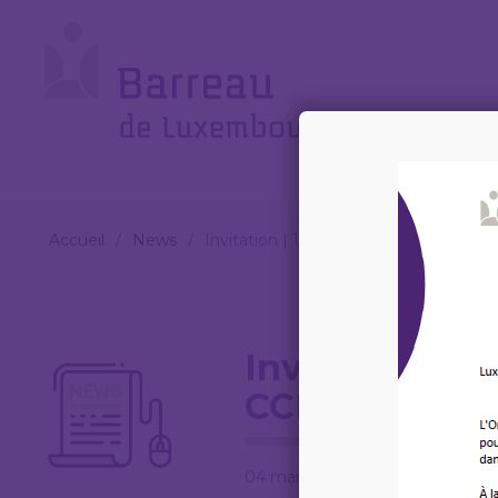
Cookies management panel
Le
Barreau
Accueil
/
News
/
Invitation | 16/03/2026 | Webinaire C
Invitation | 1
CCBE-ELF sur 
04 mars 2026