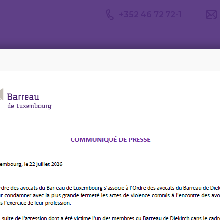
+352 46 72 72-1
Avis du
Consulter un
Le m
CDA
avocat
d’av
CBE-ELF sur les sanctions de l’UE
6/03/2026 | Webinaire
les sanctions de l’UE