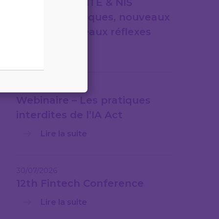
CYBERSÉCURITÉ & NIS
2nouveaux risques, nouveaux
cadres, nouveaux réflexes
Lire la suite
31/07/2026
Webinaire – Les pratiques
interdites de l’IA Act
Lire la suite
30/07/2026
12th Fintech Conference
Lire la suite