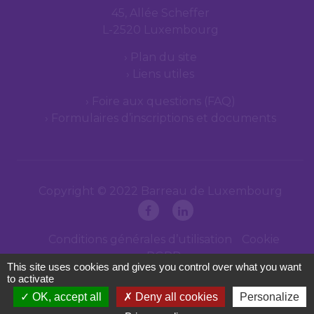
45, Allée Scheffer
L-2520 Luxembourg
Plan du site
Liens utiles
Foire aux questions (FAQ)
Formulaires d’inscriptions et documents
Copyright © 2022 Barreau de Luxembourg
Conditions générales d’utilisation
Cookie
RGPD
This site uses cookies and gives you control over what you want
to activate
OK, accept all
Deny all cookies
Personalize