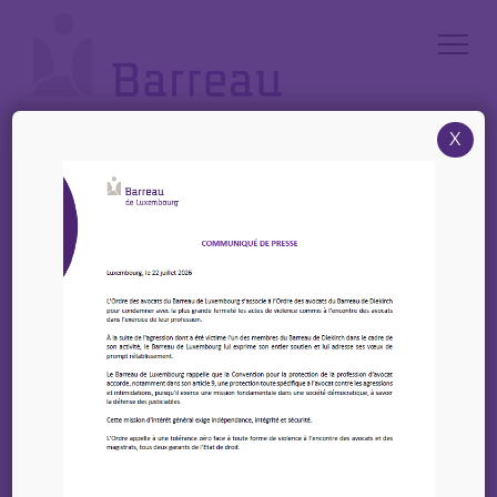
Cookies management panel
X
Accueil
/
News
/
HUMAN RIGHTS & BUSINESS 2.12.2024: What challenges do we
face?” in the context of an ambitious transposition of the CSDDD – in
the presence of the French Minister of Justice
HUMAN RIGHTS &
BUSINESS 2.12.2024:
What challenges do we
face?” in the context of
an ambitious