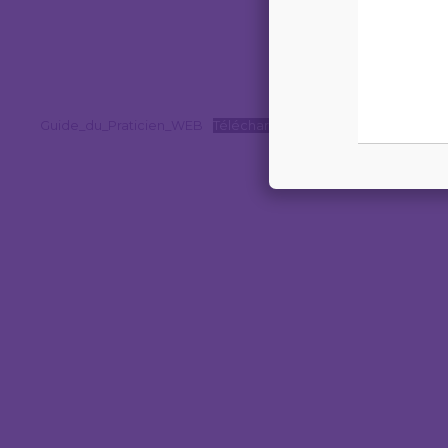
Guide_du_Praticien_WEB
Télécharger