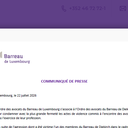
+352 46 72 72-1
Avis du
Consulter un
Le m
CDA
avocat
d’av
t Passerell asbl
icien CharterUp – EIPA
sbl