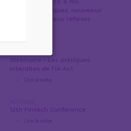
CYBERSÉCURITÉ & NIS
2nouveaux risques, nouveaux
cadres, nouveaux réflexes
Lire la suite
31/07/2026
Webinaire – Les pratiques
interdites de l’IA Act
Lire la suite
30/07/2026
12th Fintech Conference
Lire la suite