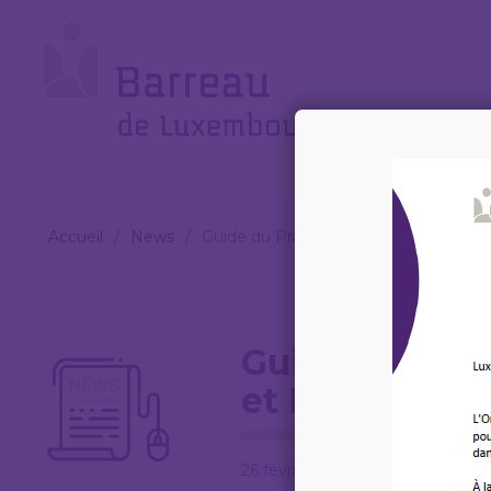
Cookies management panel
Le
Barreau
Accueil
/
News
/
Guide du Praticien CharterUp – EIPA e
Guide du Prat
et Passerell a
26 février 2026