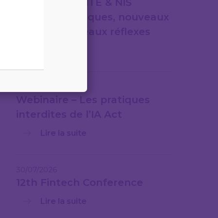
CYBERSÉCURITÉ & NIS
2nouveaux risques, nouveaux
cadres, nouveaux réflexes
Lire la suite
31/07/2026
Webinaire – Les pratiques
interdites de l’IA Act
Lire la suite
30/07/2026
12th Fintech Conference
Lire la suite