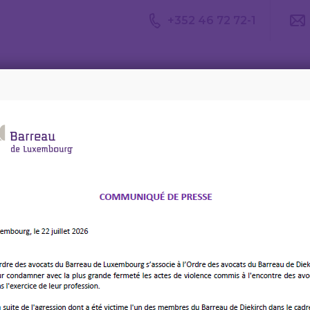
+352 46 72 72-1
Avis du
Consulter un
Le m
CDA
avocat
d’av
025)
rôle Coercitif (Juillet