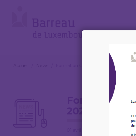
Cookies management panel
Le
Barreau
Accueil
/
News
/
Formation Contrôle Coercitif (Juillet 2
Formation Cont
2025)
01 avril 2025