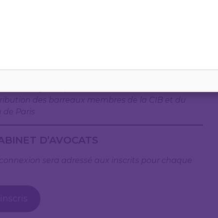
ATION
ne ; coût :
gratuit
)
tribution des barreaux membres de la CIB et du
 de Paris
ABINET D’AVOCATS
 de connexion sera adressé aux inscrits pour chaque
inscris