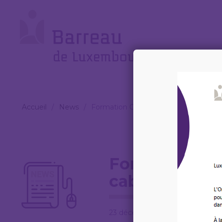
Cookies management panel
Le
Barreau
Accueil
/
News
/
Formation CIB – La gestion des cabin
Formation CIB
cabinets d’av
23 décembre 2025