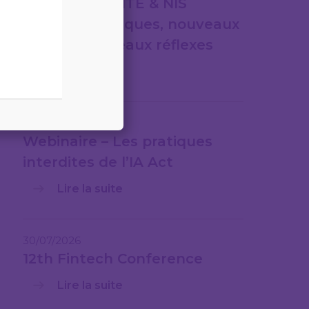
CYBERSÉCURITÉ & NIS
2nouveaux risques, nouveaux
cadres, nouveaux réflexes
Lire la suite
31/07/2026
Webinaire – Les pratiques
interdites de l’IA Act
Lire la suite
30/07/2026
12th Fintech Conference
Lire la suite