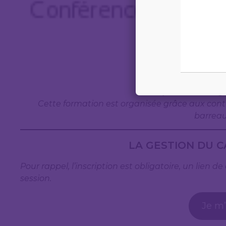
FORM
(Format : en lig
Cette formation est organisée grâce aux con
barreau
LA GESTION DU C
Pour rappel, l’inscription est obligatoire, un lien
session.
Je m’