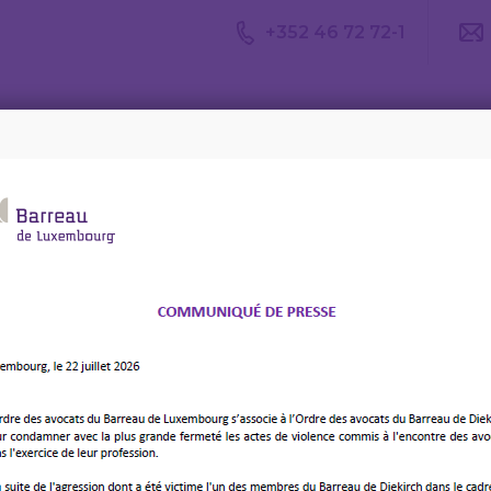
+352 46 72 72-1
Avis du
Consulter un
Le m
CDA
avocat
d’av
ets d’avocats
 – La gestion des
ocats