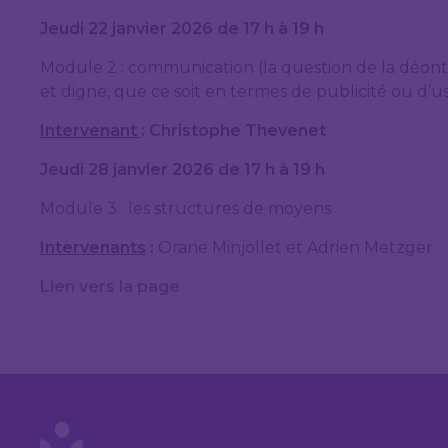
Jeudi 22 janvier 2026 de 17 h à 19 h
Module 2 : communication (la question de la déonto
et digne, que ce soit en termes de publicité ou d’
Intervenant
: Christophe Thevenet
Jeudi 28 janvier 2026 de 17 h à 19 h
Module 3 : les structures de moyens
Intervenants
:
Orane Minjollet et Adrien Metzger
Lien vers la page