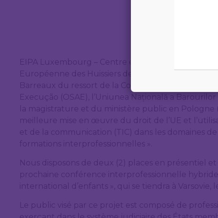
EIPA Luxembourg – Centre européen pour les juges 
Européenne des Huissiers de Justice (UEHJ), l’Écol
Barreaux du ressort de la Cour d’appel de Paris (E
Execução (OSAE), l’Uniunea Națională a Barourilor 
la magistrature et du ministère public en Pologne (K
meilleure mise en œuvre du droit de l’UE et l’utili
et de la communication (TIC) dans les domaines de 
formations interprofessionnelles ».
Nous disposons de deux (2) places en présentiel et 
prochaine conférence interprofessionnelle hybride
international d’enfants », qui se tiendra à Varsovie, le
Le public visé par ce projet est composé de profess
exerçant dans le système judiciaire des États membr