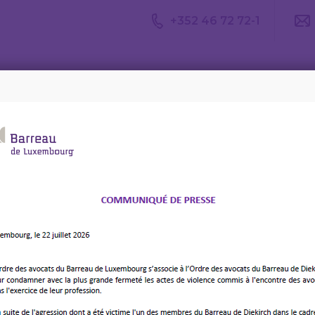
+352 46 72 72-1
Avis du
Consulter un
Le m
CDA
avocat
d’av
 on Cross-Border Chid Abduction – Warsaw, on 1-2 July 2025
professional conference
der Chid Abduction –
2 July 2025