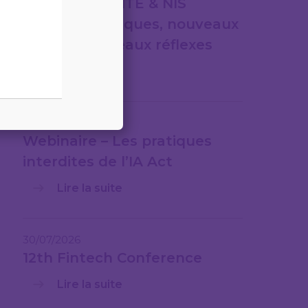
CYBERSÉCURITÉ & NIS
2nouveaux risques, nouveaux
cadres, nouveaux réflexes
Lire la suite
31/07/2026
Webinaire – Les pratiques
interdites de l’IA Act
Lire la suite
30/07/2026
12th Fintech Conference
Lire la suite