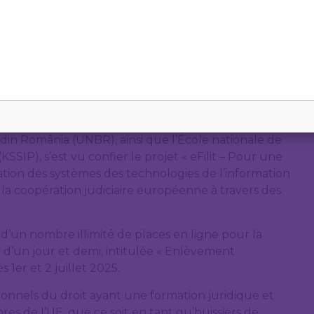
et les avocats, en partenariat avec l’Union
e de Formation Professionnelle des Avocats des
FB), l’Ordem dos Solicitadores e dos Agentes de
din România (UNBR), ainsi que l’École nationale de
SSIP), s’est vu confier le projet « eFilit – Pour une
sation des systèmes des technologies de l’information
la coopération judiciaire européenne à travers des
d’un nombre illimité de places en ligne pour la
 d’un jour et demi, intitulée « Enlèvement
s 1er et 2 juillet 2025.
ionnels du droit ayant une formation juridique et
es de l’UE, que ce soit en tant qu’huissiers de