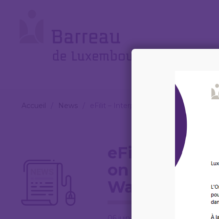
Cookies management panel
Le
Barreau
Accueil
/
News
/
eFilit – Interprofessional conference
eFilit – Inter
on Cross-Bor
Warsaw, on 1-
06 juin 2025