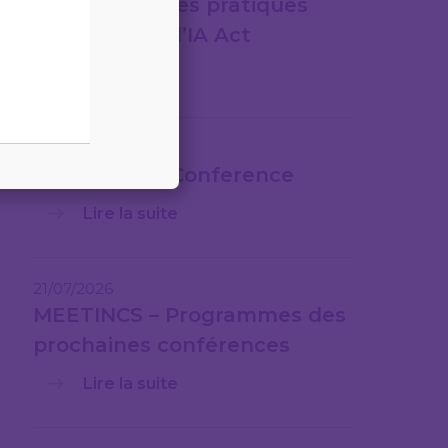
Webinaire – Les pratiques
interdites de l’IA Act
Lire la suite
30/07/2026
12th Fintech Conference
Lire la suite
21/07/2026
MEETINCS – Programmes des
prochaines conférences
Lire la suite