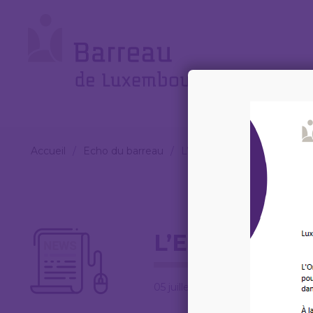
Cookies management panel
Le
Barreau
Accueil
/
Echo du barreau
/
L’ECHO DU BARREAU n°6
L’ECHO DU B
05 juillet 2022