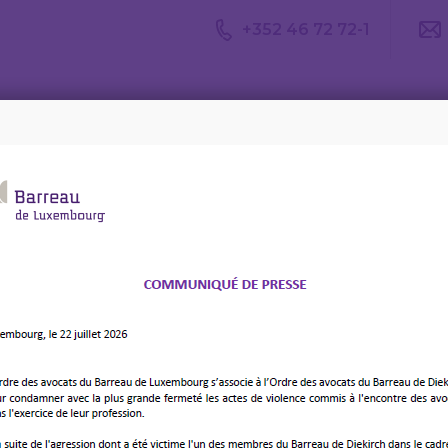
+352 46 72 72-1
Avis du
Consulter un
Le m
CDA
avocat
d’av
ARREAU n°6