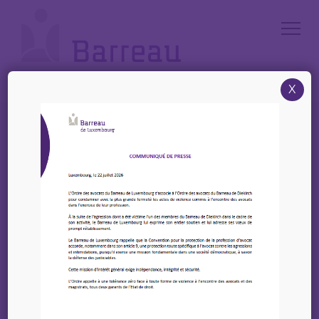
Cookies management panel
X
Accueil
/
Coopération – Barreau du Mali
Coopération – Barreau du
Mali