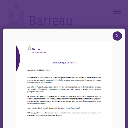
Cookies management panel
X
Accueil
/
News
/
Conférence Saint-Yves – Conférence sur le droit et la liberté religieuse
au Luxembourg – 11/02/2026
Conférence Saint-Yves –
Conférence sur le droit
et la liberté religieuse
au Luxembourg –
11/02/2026