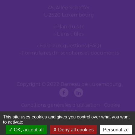
45, Allée Scheffer
L-2520 Luxembourg
Plan du site
Liens utiles
Foire aux questions (FAQ)
Formulaires d’inscriptions et documents
Copyright © 2022 Barreau de Luxembourg
Conditions générales d’utilisation
Cookie
RGPD
This site uses cookies and gives you control over what you want
to activate
OK, accept all
Deny all cookies
Personalize