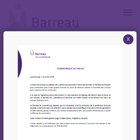
Cookies management panel
X
Accueil
/
News
/
Colloque : « Intelligence artificielle : une justice augmentée »
Colloque : « Intelligence
artificielle : une justice
augmentée »
15 avril 2025