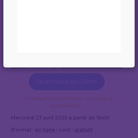
Je m’inscris sur Zoom
« Intelligence artificielle : une justice
augmentée »
Mercredi 23 avril 2025 à partir de 9h00
(Format :
en ligne
; coût :
gratuit
)