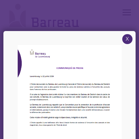
Cookies management panel
X
Accueil
/
News
/
CJBL – Conférences – Actualité de jurisprudence en droit pénal et Art
oratoire
CJBL – Conférences –
Actualité de
jurisprudence en droit
pénal et Art oratoire