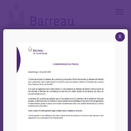
Cookies management panel
X
Accueil
/
News
/
CJBL – Comité élargi pour la Rentrée solennelle & Concours National
d’Éloquence
CJBL – Comité élargi
pour la Rentrée
solennelle & Concours
National d’Éloquence