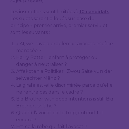
sujet proposé).
Les inscriptions sont limitées à
10 candidats
,
Les sujets seront alloués sur base du
principe « premier arrivé, premier servi » et
sont les suivants :
« AI, we have a problem » : avocats, espèce
menacée ?
Harry Potter : enfant à protéger ou
danger à neutraliser ?
Affekoten a Politiker : Zwou Saite vun der
selwechter Mënz ?
La girafe est-elle discriminée parce qu’elle
ne rentre pas dans le cadre ?
Big Brother with good intentions is still Big
Brother, isn’t he ?
Quand l’avocat parle trop, entend-t-il
encore ?
Est-ce la robe qui fait l’avocat ?