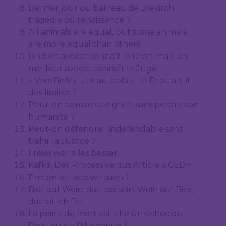
Dernier jour du barreau de Diekirch :
tragédie ou renaissance ?
All animals are equal, but some animals
are more equal than others.
Un bon avocat connaît le Droit, mais un
meilleur avocat connaît le Juge.
« Vers l’infini … et au-delà » : le Droit a-t-il
des limites ?
Peut-on perdre sa dignité sans perdre son
humanité ?
Peut-on défendre l’indéfendable sans
trahir la Justice ?
Fréier war alles besser.
Kafka, Der Process versus Article 6 CEDH.
Ernten wir was wir säen ?
Bier auf Wein, das lass sein. Wein auf Bier,
das rat ich Dir.
La peine de mort est-elle un échec du
Droit ou de l’Humanité ?