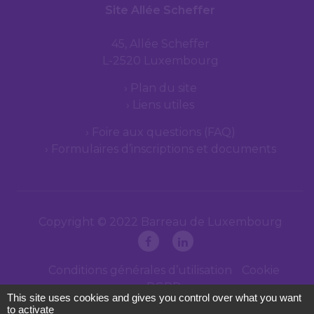
Site Allée Scheffer
45, Allée Scheffer
L-2520 Luxembourg
Plan du site
Liens utiles
Foire aux questions (FAQ)
Formulaires d’inscriptions et documents
Copyright © 2022 Barreau de Luxembourg
Conditions générales d’utilisation
Cookie
RGPD
This site uses cookies and gives you control over what you want
to activate