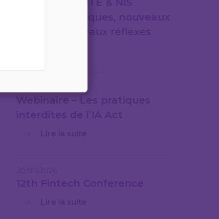
CYBERSÉCURITÉ & NIS
2nouveaux risques, nouveaux
cadres, nouveaux réflexes
Lire la suite
31/07/2026
Webinaire – Les pratiques
interdites de l’IA Act
Lire la suite
30/07/2026
12th Fintech Conference
Lire la suite