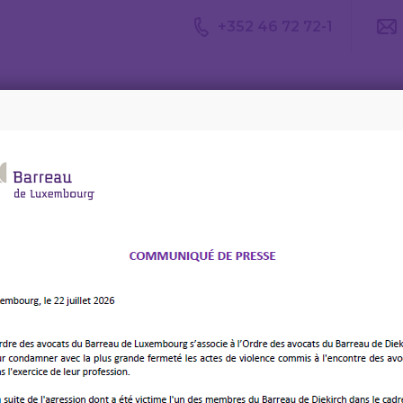
+352 46 72 72-1
Avis du
Consulter un
Le m
CDA
avocat
d’av
ode de fête