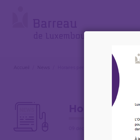
Cookies management panel
Le
Barreau
Accueil
/
News
/
Horaires période de fête
Horaires péri
09 décembre 2022